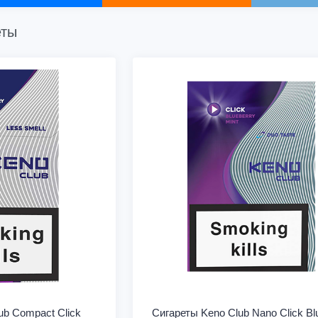
еты
ub Compact Click
Сигареты Keno Club Nano Click Bl