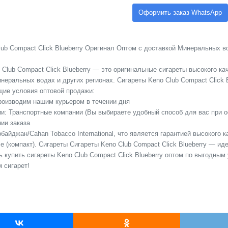
Оформить заказ WhatsApp
ub Compact Click Blueberry Оригинал Оптом с доставкой Минеральных во
 Club Compact Click Blueberry — это оригинальные сигареты высокого к
еральных водах и других регионах. Сигареты Keno Club Compact Click Blu
ие условия оптовой продажи:
Производим нашим курьером в течении дня
сии: Транспортные компании (Вы выбираете удобный способ для вас при 
ии заказа
байджан/Cahan Tobacco International, что является гарантией высокого 
e (компакт). Сигареты Сигареты Keno Club Compact Click Blueberry — ид
 купить сигареты Keno Club Compact Click Blueberry оптом по выгодны
 сигарет!