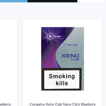
ueberry
Сигареты Keno Club Nano Click Blueberry