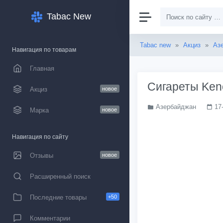
Tabac New
Tabac new
»
Акциз
»
Аз
Навигация по товарам
Главная
Сигареты Keno
Акциз
новое
Азербайджан
17
Марка
новое
Навигация по сайту
Отзывы
новое
Расширенный поиск
Последние товары
+50
Комментарии