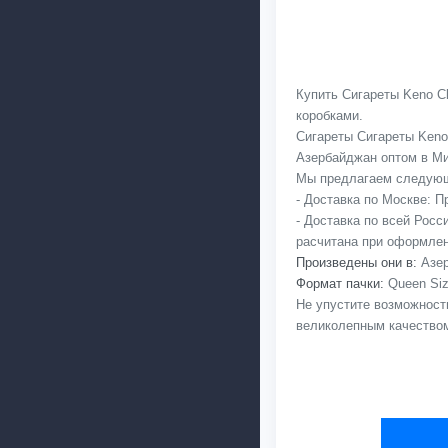
Купить Сигареты Keno Cl
коробками.
Сигареты Сигареты Keno
Азербайджан оптом в Мин
Мы предлагаем следующ
- Доставка по Москве: 
- Доставка по всей Рос
расчитана при оформлен
Произведены они в:
Азер
Формат пачки:
Queen Siz
Не упустите возможность
великолепным качеством