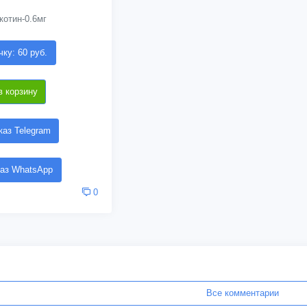
котин-0.6мг
чку: 60 руб.
в корзину
аз Telegram
аз WhatsApp
0
Все комментарии