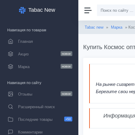
Tabac New
Tabac new
»
Марка
» Ко
Навигация по товарам
Главная
Купить Космос опт
Акциз
новое
Марка
новое
Навигация по сайту
На рынке сигарет
Берегите свои не
Отзывы
новое
Расширенный поиск
Информация,
Последние товары
+50
Комментарии