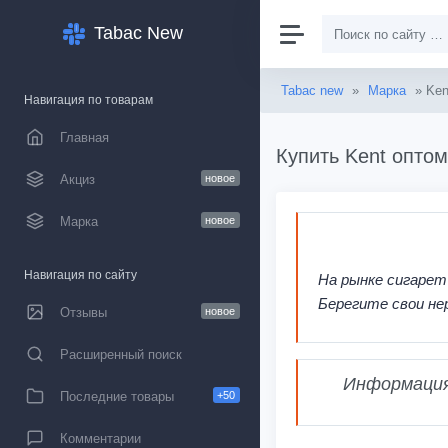
Tabac New
Tabac new
»
Марка
» Ken
Навигация по товарам
Главная
Купить Kent оптом
Акциз
новое
Марка
новое
Навигация по сайту
На рынке сигарет
Берегите свои не
Отзывы
новое
Расширенный поиск
Информация,
Последние товары
+50
Комментарии