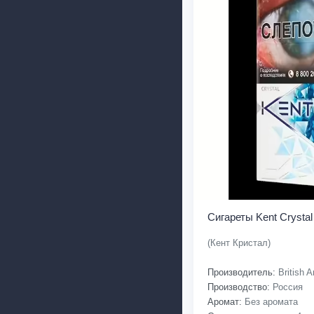
Сигареты Kent Crystal
(Кент Кристал)
Производитель:
British 
Производство:
Россия
Аромат:
Без аромата