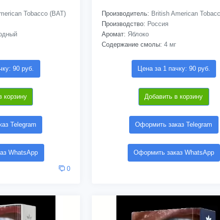
American Tobacco (BAT)
Производитель:
British American Tobac
Производство:
Россия
одный
Аромат:
Яблоко
Содержание смолы:
4 мг
чку: 90 руб.
Цена за 1 пачку: 90 руб.
в корзину
Добавить в корзину
аз Telegram
Оформить заказ Telegram
аз WhatsApp
Оформить заказ WhatsApp
0