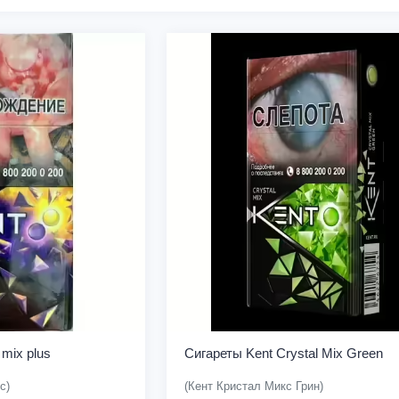
 mix plus
Сигареты Kent Crystal Mix Green
с)
(Кент Кристал Микс Грин)