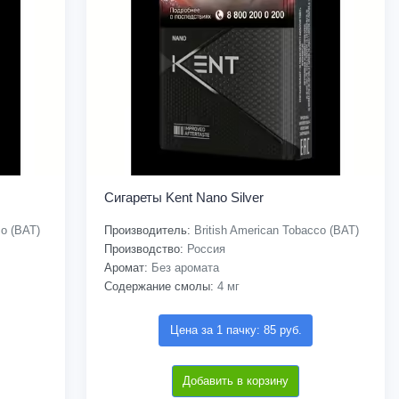
Сигареты Kent Nano Silver
co (BAT)
Производитель:
British American Tobacco (BAT)
Производство:
Россия
Аромат:
Без аромата
Содержание смолы:
4 мг
Цена за 1 пачку: 85 руб.
Добавить в корзину