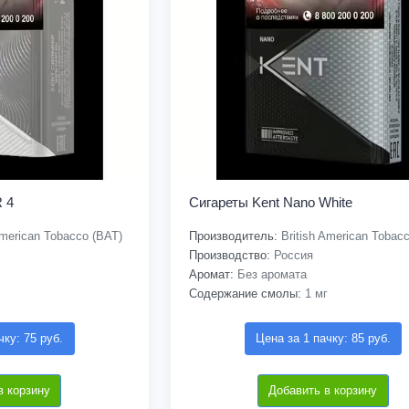
 4
Сигареты Kent Nano White
American Tobacco (BAT)
Производитель:
British American Tobac
Производство:
Россия
Аромат:
Без аромата
Содержание смолы:
1 мг
чку: 75 руб.
Цена за 1 пачку: 85 руб.
в корзину
Добавить в корзину