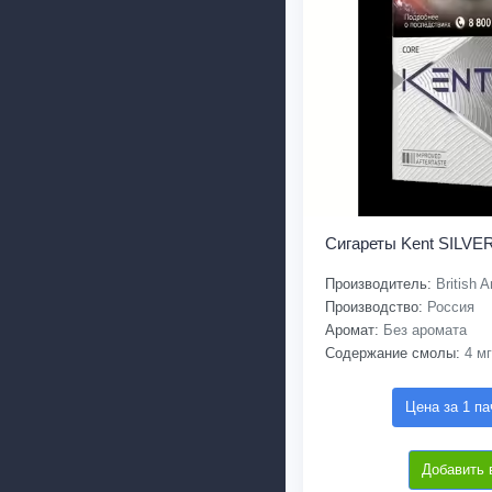
Сигареты Kent SILVER
Производитель:
British 
Производство:
Россия
Аромат:
Без аромата
Содержание смолы:
4 мг
Цена за 1 па
Добавить 