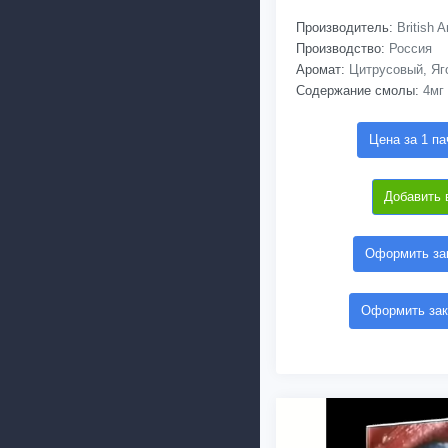
Производитель:
British 
Производство:
Россия
Аромат:
Цитрусовый, Яг
Содержание смолы:
4мг
Цена за 1 па
Добавить 
Оформить зак
Оформить зак