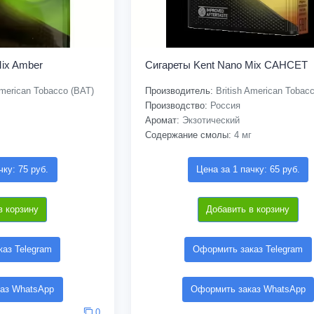
Mix Amber
Сигареты Kent Nano Mix САНСЕТ
American Tobacco (BAT)
Производитель:
British American Tobac
Производство:
Россия
Аромат:
Экзотический
Содержание смолы:
4 мг
чку: 75 руб.
Цена за 1 пачку: 65 руб.
в корзину
Добавить в корзину
аз Telegram
Оформить заказ Telegram
аз WhatsApp
Оформить заказ WhatsApp
0