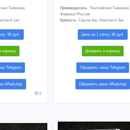
ская Табачная
Производитель:
"Балтийская Табачная
Фабрика"/Россия
котин-0.1мг
Крепость:
Смола-3мг, Никотин-0.3мг
чку: 85 руб.
Цена за 1 пачку: 85 руб.
в корзину
Добавить в корзину
аз Telegram
Оформить заказ Telegram
аз WhatsApp
Оформить заказ WhatsApp
0