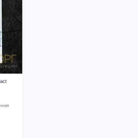
act
чная