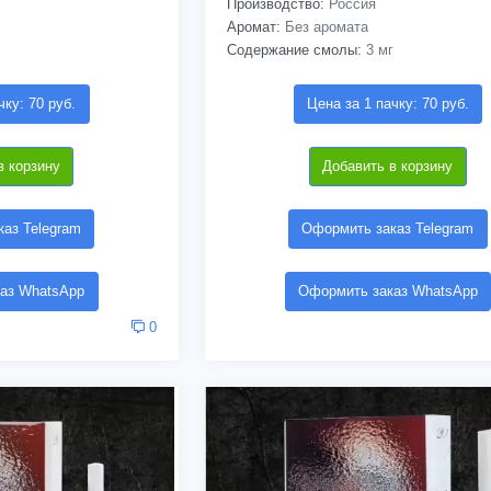
Производство:
Россия
Аромат:
Без аромата
Содержание смолы:
3 мг
чку: 70 руб.
Цена за 1 пачку: 70 руб.
в корзину
Добавить в корзину
аз Telegram
Оформить заказ Telegram
аз WhatsApp
Оформить заказ WhatsApp
0