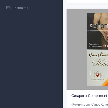
Контакты
Сигареты Compliment
(Комплимент Супер Слим