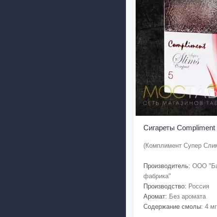
Сигареты Compliment
(Комплимент Супер Слим
Производитель:
ООО "Ба
фабрика"
Производство:
Россия
Аромат:
Без аромата
Содержание смолы:
4 мг