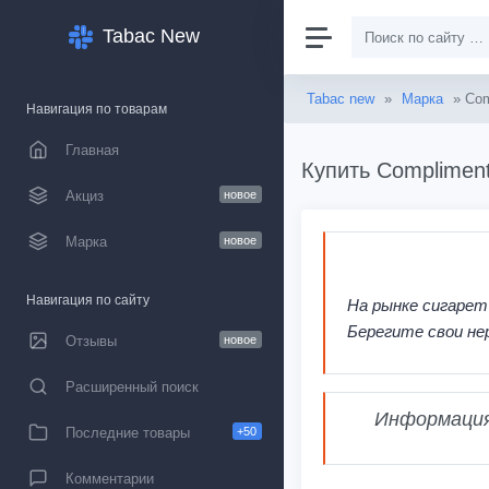
Tabac New
Tabac new
»
Марка
» Com
Навигация по товарам
Главная
Купить Compliment
Акциз
новое
Марка
новое
Навигация по сайту
На рынке сигарет
Берегите свои не
Отзывы
новое
Расширенный поиск
Информация,
Последние товары
+50
Комментарии