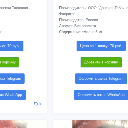
нская Табачная
Производитель:
ООО "Донская Табачн
Фабрика"
Производство:
Россия
Аромат:
Без аромата
г
Содержание смолы:
5 мг
чку: 70 руб.
Цена за 1 пачку: 70 руб.
в корзину
Добавить в корзину
аз Telegram
Оформить заказ Telegram
аз WhatsApp
Оформить заказ WhatsApp
0