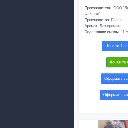
Производитель:
ООО "До
Фабрика"
Производство:
Россия
Аромат:
Без аромата
Содержание смолы:
11 м
Цена за 1 па
Добавить 
Оформить зак
Оформить зак