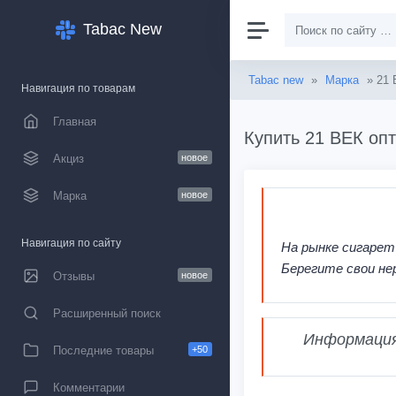
Tabac New
Tabac new
»
Марка
» 21 
Навигация по товарам
Главная
Купить 21 ВЕК опт
Акциз
новое
Марка
новое
Навигация по сайту
На рынке сигарет
Берегите свои не
Отзывы
новое
Расширенный поиск
Информация,
Последние товары
+50
Комментарии