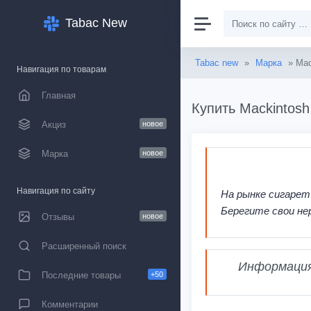
Tabac New
Tabac new
»
Марка
» Mac
Навигация по товарам
Главная
Купить Mackintosh
Акциз
новое
Марка
новое
Навигация по сайту
На рынке сигарет
Берегите свои не
Отзывы
новое
Расширенный поиск
Информация,
Последние товары
+50
Комментарии