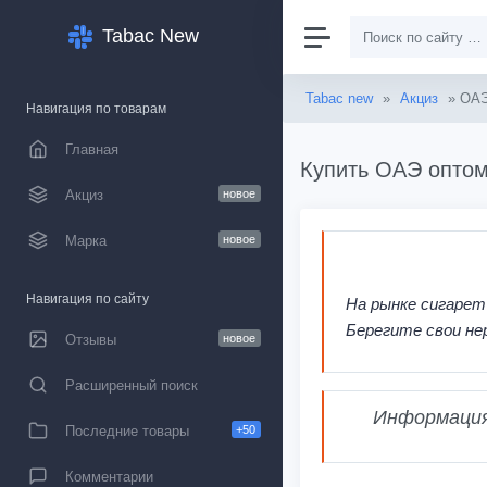
Tabac New
Tabac new
»
Акциз
» ОА
Навигация по товарам
Главная
Купить ОАЭ оптом
Акциз
новое
Марка
новое
Навигация по сайту
На рынке сигарет
Берегите свои не
Отзывы
новое
Расширенный поиск
Информация,
Последние товары
+50
Комментарии