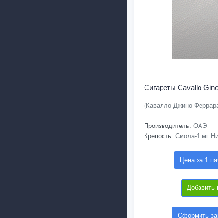
Сигареты Cavallo Gino
(Кавалло Джино Феррар
Производитель:
ОАЭ
Крепость:
Смола-1 мг Ни
Цена за 1 па
Добавить 
Оформить зак