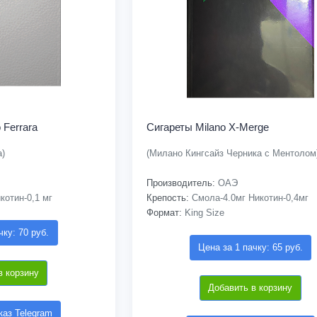
 Ferrara
Сигареты Milano X-Merge
а)
(Милано Кингсайз Черника с Ментолом
Производитель:
ОАЭ
котин-0,1 мг
Крепость:
Смола-4.0мг Никотин-0,4мг
Формат:
King Size
чку: 70 руб.
Цена за 1 пачку: 65 руб.
в корзину
Добавить в корзину
аз Telegram