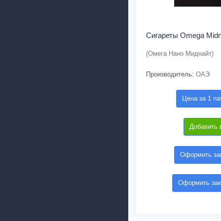
Сигареты Omega Midn
(Омега Нано Миднайт)
Производитель:
ОАЭ
Цена за 1 па
Добавить 
Оформить зак
Оформить зак