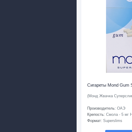
Сигареты Mond Gum S
(Монд Жвачка Суперсли
Производитель:
ОАЭ
Крепость:
Смола - 5 мг Н
Формат:
Superslims