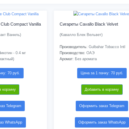
 Club Compact Vanilla
Сигареты Cavallo Black Velvet
акт Ваниль)
(Кавалло Блек Вельвет)
Производитель:
Gulbahar Tobacco Intl
икотин - 0.4 мг
Производство:
ОАЭ
пактный)
Аромат:
Без аромата
чку: 70 руб.
Цена за 1 пачку: 70 руб.
в корзину
Добавить в корзину
аз Telegram
Оформить заказ Telegram
аз WhatsApp
Оформить заказ WhatsApp