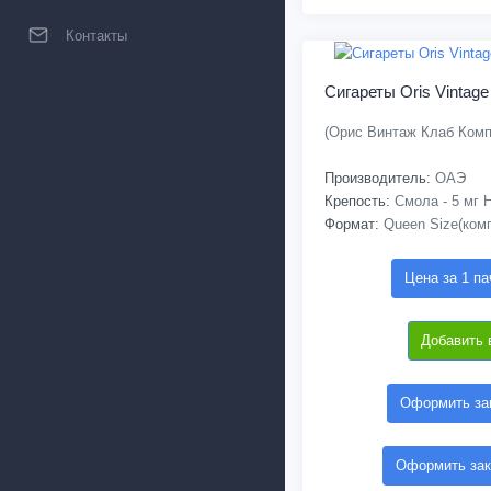
Контакты
Сигареты Oris Vintage
(Орис Винтаж Клаб Комп
Производитель:
ОАЭ
Крепость:
Смола - 5 мг Н
Формат:
Queen Size(ком
Цена за 1 па
Добавить 
Оформить зак
Оформить зак