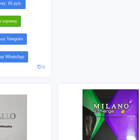
чку: 65 руб.
в корзину
аз Telegram
аз WhatsApp
0