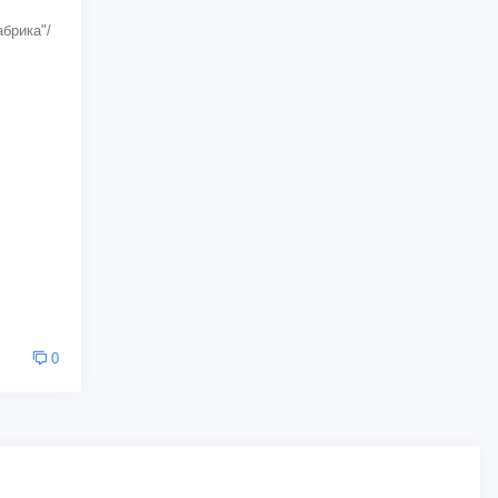
брика"/
0