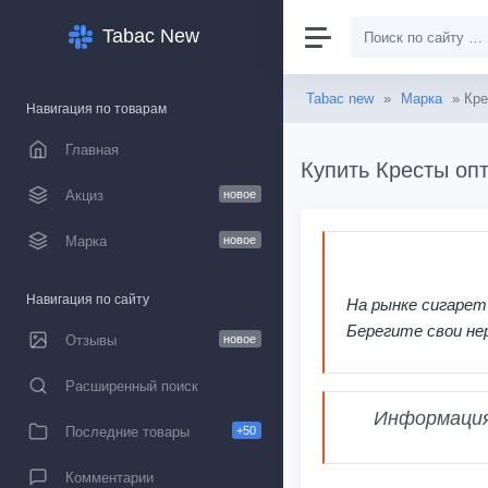
Tabac New
Tabac new
»
Марка
» Кре
Навигация по товарам
Главная
Купить Кресты опт
Акциз
новое
Марка
новое
Навигация по сайту
На рынке сигарет
Берегите свои не
Отзывы
новое
Расширенный поиск
Информация,
Последние товары
+50
Комментарии