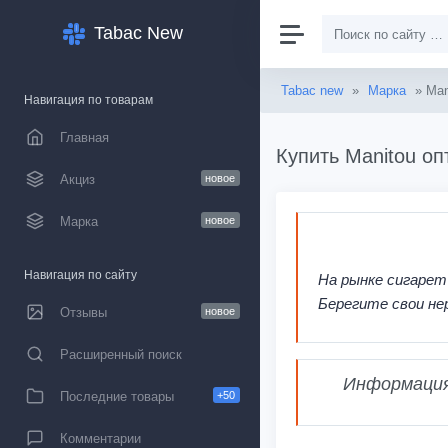
Tabac New
Tabac new
»
Марка
» Man
Навигация по товарам
Главная
Купить Manitou оп
Акциз
новое
Марка
новое
Навигация по сайту
На рынке сигарет
Берегите свои не
Отзывы
новое
Расширенный поиск
Информация,
Последние товары
+50
Комментарии