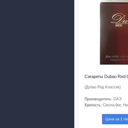
Сигареты Dubao Red C
(Дубао Ред Классик)
Производитель:
ОАЭ
Крепость:
Смола-9мг, Ни
Цена за 1 па