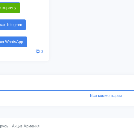
в корзину
аз Telegram
аз WhatsApp
0
Все комментарии
русь
Акциз Армения