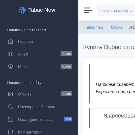
Tabac New
Tabac new
»
Марка
» Du
Навигация по товарам
Главная
Купить Dubao опто
Акциз
новое
Марка
новое
Навигация по сайту
На рынке сигарет
Берегите свои не
Отзывы
новое
Расширенный поиск
Информация,
Последние товары
+50
Комментарии