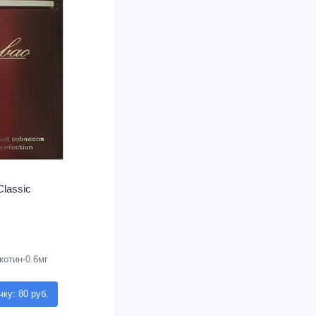
lassic
котин-0.6мг
чку: 80 руб.