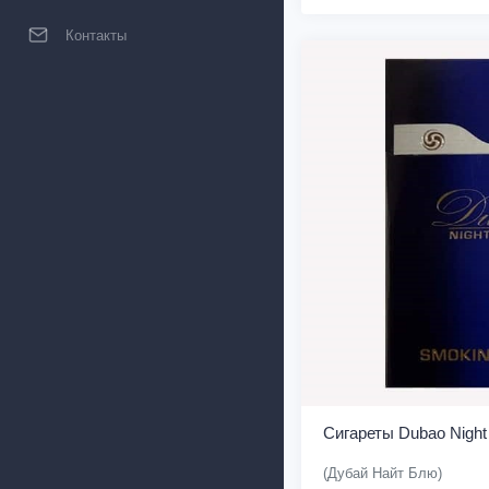
Контакты
Сигареты Dubao Night
(Дубай Найт Блю)