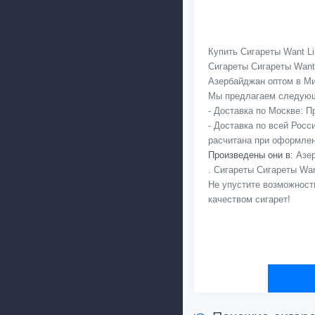
Купить Сигареты Want L
Сигареты Сигареты Want
Азербайджан оптом в Мин
Мы предлагаем следующ
- Доставка по Москве: 
- Доставка по всей Рос
расчитана при оформлен
Произведены они в:
Азер
. Сигареты Сигареты Wan
Не упустите возможност
качеством сигарет!