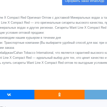
Оформить заказ WhatsApp
ine X Compact Red Оригинал Оптом с доставкой Минеральных водах а так
 Line X Compact Red — это оригинальные сигареты высокого качества, 
еральных водах и других регионах. Сигареты Want Line X Compact Red и
ие условия оптовой продажи:
Производим нашим курьером в течении дня
сии: Транспортные компании (Вы выбираете удобный способ для вас при 
ии заказа
байджан/Cahan Tobacco International, что является гарантией высокого 
t Line X Compact Red — идеальный выбор для тех, кто ценит качество и
ь купить сигареты Want Line X Compact Red оптом по выгодным условия