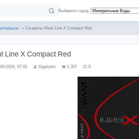
Выберите город:
ербайджан
» Сигареты Want Line X Compact Red
t Line X Compact Red
-04-2024, 07:33
Sigaroom
1 357
0