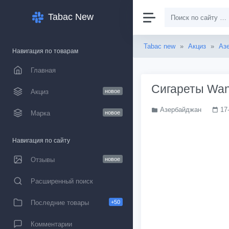
Tabac New
Tabac new
»
Акциз
»
Аз
Навигация по товарам
Главная
Сигареты Wan
Акциз
новое
Азербайджан
17
Марка
новое
Навигация по сайту
Отзывы
новое
Расширенный поиск
Последние товары
+50
Комментарии