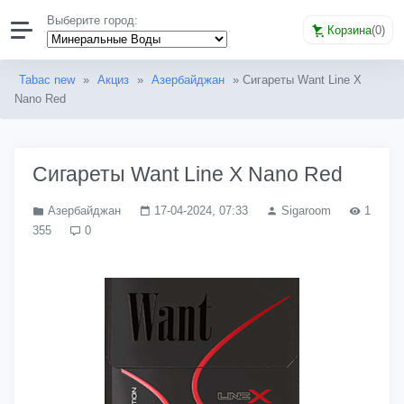
Выберите город:
Корзина
(
0
)
Tabac new
»
Акциз
»
Азербайджан
» Сигареты Want Line X
Nano Red
Сигареты Want Line X Nano Red
Азербайджан
17-04-2024, 07:33
Sigaroom
1
355
0