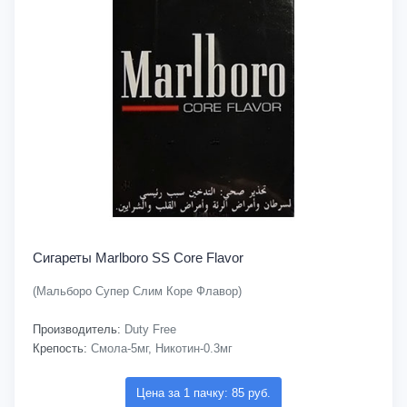
Сигареты Marlboro SS Core Flavor
(Мальборо Супер Слим Коре Флавор)
Производитель:
Duty Free
Крепость:
Смола-5мг, Никотин-0.3мг
Цена за 1 пачку: 85 руб.