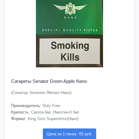
Сигареты Senator Green Apple Nano
(Сенатор Зеленое Яблоко Нано)
Производитель:
Duty Free
Крепость:
Смола-5мг, Никотин-0.5мг
Формат:
King Size Superslims(Нано)
Цена за 1 пачку: 65 руб.